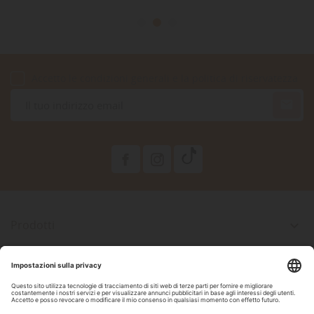
Accetto le condizioni generali e la politica di riservatezza

Prodotti

La Nostra Azienda

Il Tuo Account

Informazioni Negozio