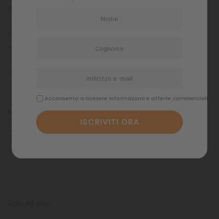
dei principali sistempoi tampone per mantenre stabile il
valore del pH, una diminuzione eccessiva può causare
pericolosi sbalzi del valore pH che danneggierà tutti gli
abitanti dell’acuquario; per questo è importante tenere sotto
controllo questo parametro mediante test specifici ed
integrare in modo tempestivo.
Acconsento a ricevere informazioni e offerte commerciali
KH Plus
favorisce la stabilità del pH e la solubilità della
CO2 in acquario, fattori molto importanti per garantire un
sistema stabile ed un ambiente sicuro per tutti i suoi
abitanti.
Dosi ed uso: