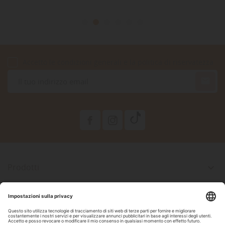
Accetto le condizioni generali e la politica di riservatezza

Prodotti

La Nostra Azienda

Il Tuo Account