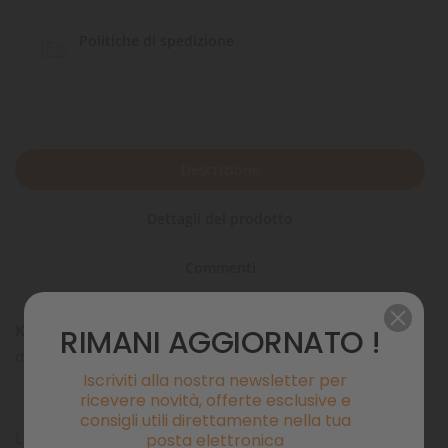
Politiche di spedizione
Descrizione
Dettagli del prodotto
Commenti
KH Plus
è un prodotto studiato per aumentare il valore
RIMANI AGGIORNATO !
dell’alcalinità in acquari di acqua dolce.
Iscriviti alla nostra newsletter per
ricevere novità, offerte esclusive e
consigli utili direttamente nella tua
La durezza carbonatica in acquario diminuisce poichè è una
posta elettronica