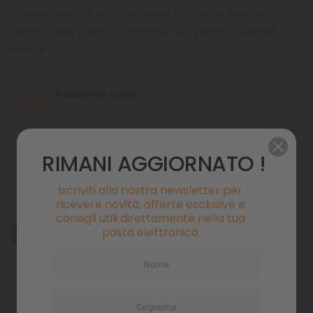
Il nuovo modo di coltivare piante acquatiche! Niente più
stagni torbidi grazie ai contenitori per piante in plastica
ribaltati.
Pagamenti sicuri
Politiche di spedizione
RIMANI AGGIORNATO !
Iscriviti alla nostra newsletter per
ricevere novità, offerte esclusive e
consigli utili direttamente nella tua
posta elettronica
Descrizione
Dettagli del prodotto
Commenti