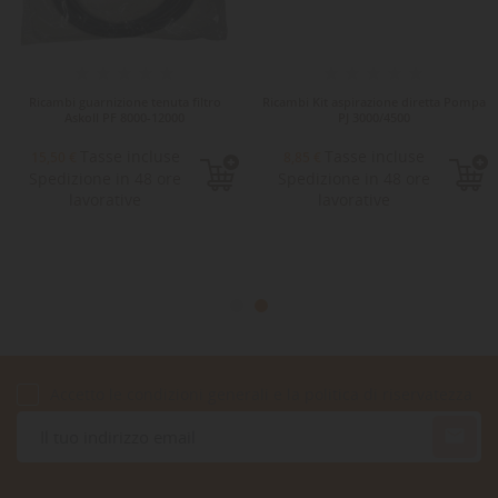
Ricambi guarnizione tenuta filtro
Ricambi Kit aspirazione diretta Pompa
Askoll PF 8000-12000
PJ 3000/4500
Tasse incluse
Tasse incluse
15,50 €
8,85 €
Spedizione in 48 ore
Spedizione in 48 ore
lavorative
lavorative
Accetto le condizioni generali e la politica di riservatezza