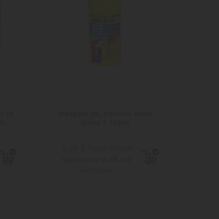
r Dr.
Mangime JBL Pronovo Betta
Man
c...
Grano S 100ml
5,60 €
Tasse incluse
16,10
Spedizione in 48 ore
lavorative