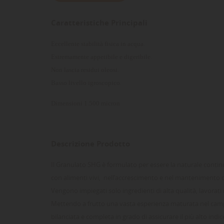
Caratteristiche Principali
Eccellente stabilità fisica in acqua.
Estremamente appetibile e digeribile.
Non lascia residui oleosi.
Basso livello igroscopico.
Dimensioni
1.500 micron
Descrizione Prodotto
Il Granulato SHG è formulato per essere la naturale continu
con alimenti vivi, nell’accrescimento e nel mantenimento di
Vengono impiegati solo ingredienti di alta qualità, lavor
Mettendo a frutto una vasta esperienza maturata nel camp
bilanciata e completa in grado di assicurare il più alto indi