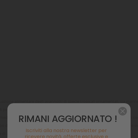
azione alimentare degli avannotti di specie tropicali ornamentali, sia marin
 pesci adulti.
RIMANI AGGIORNATO !
ati mediante un procedimento che si avvale delle tecnologie più moderne in 
o delle problematiche nutrizionali di svezzamento ed accrescimento, si è 
Iscriviti alla nostra newsletter per
ce di accrescimento.
ricevere novità, offerte esclusive e