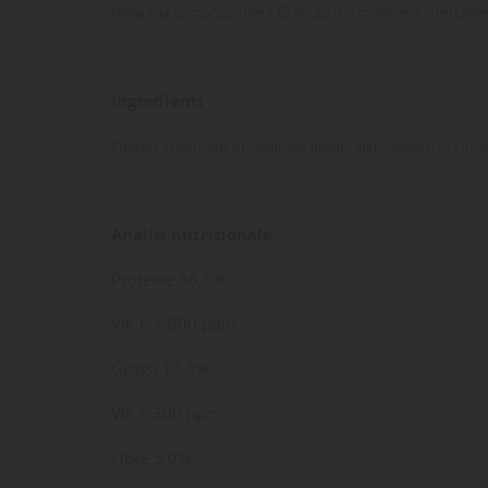
Nella sua composizione il Granulato si mantiene strettam
Ingredienti
Proteine selezionate di organismi marini, alghe marine, lievito di
LE
CR
AC
Analisi nutrizionale
Dev
NO
des
Proteine 56,6%
Vit. C 1.000 ppm
Grassi 13,8%
Vit. E 300 ppm
Fibre 5,0%