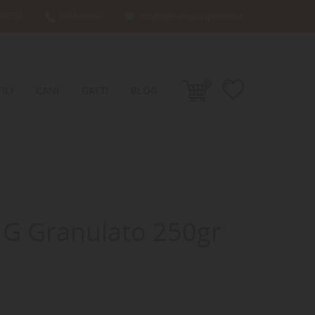
66701
049638689
info@damacquaripadova.it

0
ILI
CANI
GATTI
BLOG
G Granulato 250gr