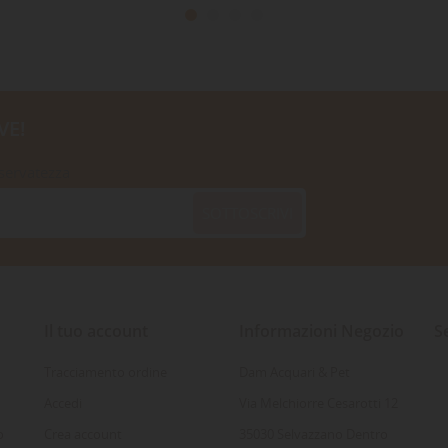
VE!
iservatezza
SOTTOSCRIVI
Il tuo account
Informazioni Negozio
S
Tracciamento ordine
Dam Acquari & Pet
Accedi
Via Melchiorre Cesarotti 12
o
Crea account
35030 Selvazzano Dentro