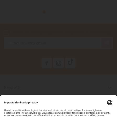
Accetto le condizioni generali e la politica di riservatezza

Prodotti

La Nostra Azienda

Il Tuo Account