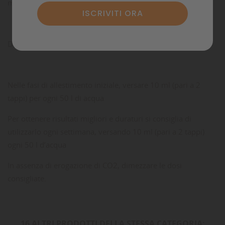
micro e macro-elementi di cui è composto.
DOSAGGIO:
Nelle fasi di allestimento iniziale, versare 10 ml (pari a 2
tappi) per ogni 50 l di acqua
Per ottenere risultati migliori e duraturi si consiglia di
utilizzarlo ogni settimana, versando 10 ml (pari a 2 tappi)
ogni 50 l d’acqua
In assenza di erogazione di CO2, dimezzare le dosi
consigliate.
16 ALTRI PRODOTTI DELLA STESSA CATEGORIA: