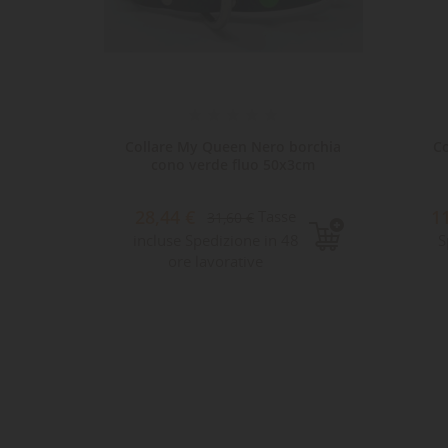
 Soia
Collare My Queen Nero borchia
Co
 2x33-
cono verde fluo 50x3cm
28,44 €
1
Tasse
31,60 €
e
incluse Spedizione in 48
S
ore lavorative