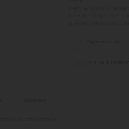
tensioni.
Ideato per cani attivi che tira
Materiale 100% poliestere, dur
Si lava facilmente e si asciug
Pagamenti sicuri
Politiche di spedizio
to
Commenti
freschi per tutta la famiglia.