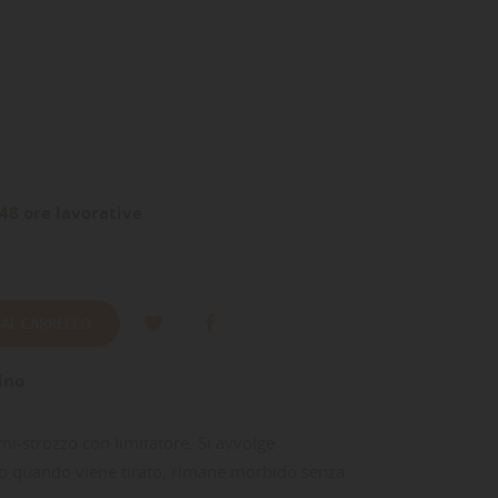
48 ore lavorative
 AL CARRELLO
ino
mi-strozzo con limitatore. Si avvolge
lo quando viene tirato, rimane morbido senza