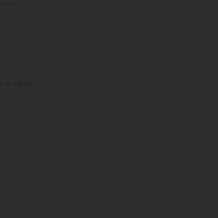
izioni.
enza tensioni.
ta
dei