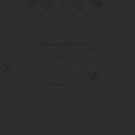
ato
Collare regolabile Eco Soia
Collar
FCFreen Arancione XL 2.5x38-
65cm
9,8
14,15 €
Tasse incluse
Sped
Spedizione in 48 ore
lavorative