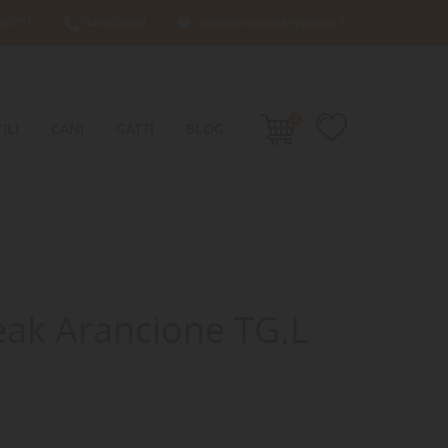
66701
049638689
info@damacquaripadova.it

0
ILI
CANI
GATTI
BLOG
eak Arancione TG.L