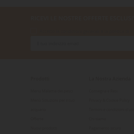
RICEVI LE NOSTRE OFFERTE ESCLUSI
Accetto le condizioni generali e la politica di r
Prodotti
La Nostra Azienda
Menu Malattia dei pesci
Consegna e Resi
Menù Soluzioni per il tuo
Privacy & Cookie Policy
acquario
Termini e condizioni d'us
Offerte
Chi siamo
Nuovi prodotti
Pagamento sicuro