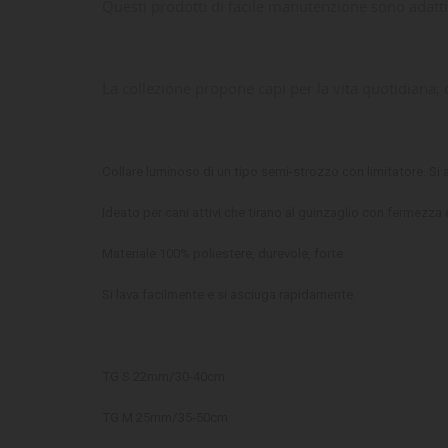
Questi prodotti di facile manutenzione sono adatti
La collezione propone capi per la vita quotidiana; o
Collare luminoso di un tipo semi-strozzo con limitatore.
Si 
Ideato per cani attivi che tirano al guinzaglio con fermezza
Materiale 100% poliestere,
durevole, forte.
Si lava facilmente e si asciuga rapidamente.
LE
CR
AC
TG S 22mm/30-40cm
Dev
TG M 25mm/35-50cm
NO
des