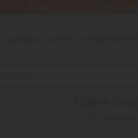
34232
ACQUARIOLOGIA
LAGHETTO
TARTARUGHE ANFIBI E RETT
k Arancione TG.L
Collare Icep
0 recensioni(s)