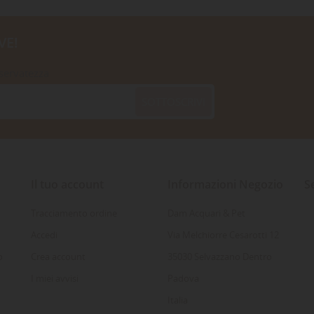
VE!
iservatezza
SOTTOSCRIVI
Il tuo account
Informazioni Negozio
S
Tracciamento ordine
Dam Acquari & Pet
Accedi
Via Melchiorre Cesarotti 12
o
Crea account
35030 Selvazzano Dentro
I miei avvisi
Padova
Italia