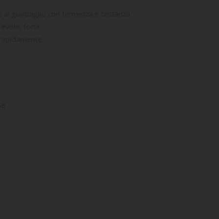
no al guinzaglio con fermezza e costanza.
evole, forte.
a rapidamente.
ne