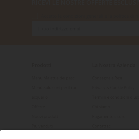
RICEVI LE NOSTRE OFFERTE ESCLUSI
Accetto le condizioni generali e la politica di r
Prodotti
La Nostra Azienda
Menu Malattia dei pesci
Consegna e Resi
Menù Soluzioni per il tuo
Privacy & Cookie Policy
acquario
Termini e condizioni d'us
Offerte
Chi siamo
Nuovi prodotti
Pagamento sicuro
Più venduti
Contattaci
Mappa del sito