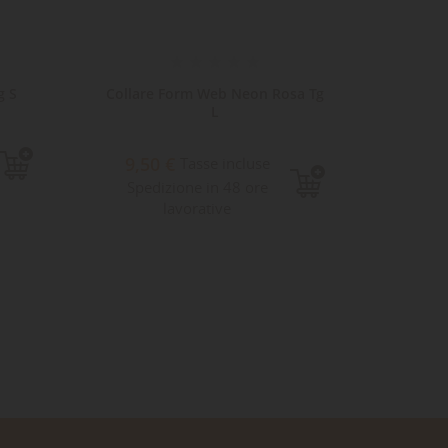
g S
Collare Form Web Neon Rosa Tg
Collar
L
9,50 €
9,9
Tasse incluse
Spedizione in 48 ore
Sped
lavorative