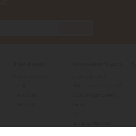
VE!
iservatezza
SOTTOSCRIVI
Il tuo account
Informazioni Negozio
S
Tracciamento ordine
Dam Acquari & Pet
Accedi
Via Melchiorre Cesarotti 12
o
Crea account
35030 Selvazzano Dentro
I miei avvisi
Padova
Italia
Chiamaci: 049638689
Inviaci un'e-mail: