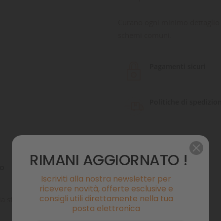
Curano ogni minimo dettaglio pe
schemi comuni.
Pagamenti sicuri
Politiche di spedizio
RIMANI AGGIORNATO !
to
Commenti
Iscriviti alla nostra newsletter per
ricevere novità, offerte esclusive e
consigli utili direttamente nella tua
a sfera oro
posta elettronica