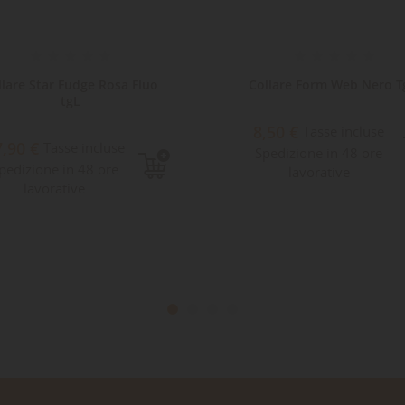
llare Star Fudge Rosa Fluo
Collare Form Web Nero T
tgL
8,50 €
Tasse incluse
7,90 €
Tasse incluse
Spedizione in 48 ore
pedizione in 48 ore
lavorative
lavorative