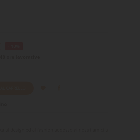
€
- 10%
48 ore lavorative
 AL CARRELLO
ino
ata al design ed al fashion addosso ai nostri amici a