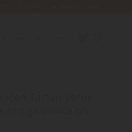
66701
049638689
info@damacquaripadova.it

0
ILI
CANI
GATTI
BLOG
Queen Tartan Verde
a oro galavnica oro