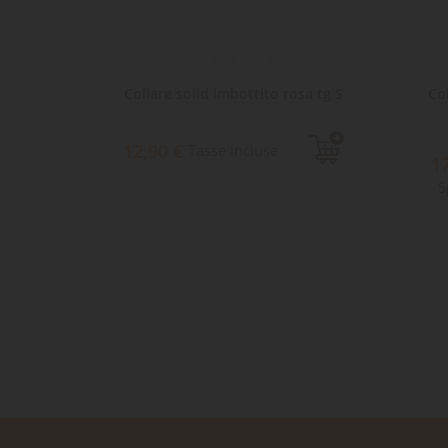
Tg M
Collare solid imbottito rosa tg S
Co
12,90 €
Tasse incluse
1
S