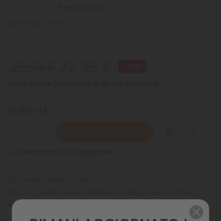
0 recensioni(s)
Marca
My Queen
22,95 €
25,50 €
- 10%
Tasse incluse
Spedizione in 48 ore lavorative
QUANTITÀ
AGGIUNGI AL CARRELLO
Ultimi articoli in magazzino

My Queen Made in Italy
Porta la qualità italiana abbinata al design ed al fashion
addosso ai nostri amici a 4 zampe.