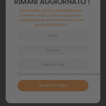
RIMANI AGGIORNATO !
Curano ogni minimo dettaglio per rendere gli articoli
Iscriviti alla nostra newsletter per
ricercati e fuori dagli schemi comuni.
ricevere novità, offerte esclusive e
consigli utili direttamente nella tua
posta elettronica
Pagamenti sicuri
Politiche di spedizione
Descrizione
Acconsento a ricevere informazioni e offerte commerciali
Dettagli del prodotto
Commenti