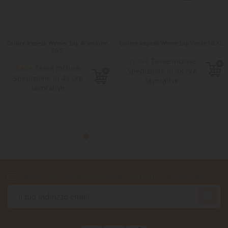
Collare Icepeak Winner Slip Arancione
Collare Icepeak Winne Slip Verde TG.XL
TG.S
Tasse incluse
11,70 €
Tasse incluse
6,80 €
Spedizione in 48 ore
Spedizione in 48 ore
lavorative
lavorative
Accetto le condizioni generali e la politica di riservatezza