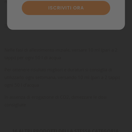
micro e macro-elementi di cui è composto.
DOSAGGIO:
Nelle fasi di allestimento iniziale, versare 10 ml (pari a 2
tappi) per ogni 50 l di acqua
Per ottenere risultati migliori e duraturi si consiglia di
utilizzarlo ogni settimana, versando 10 ml (pari a 2 tappi)
ogni 50 l d’acqua
In assenza di erogazione di CO2, dimezzare le dosi
consigliate.
16 ALTRI PRODOTTI DELLA STESSA CATEGORIA: