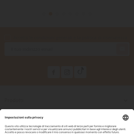
Accetto le condizioni generali e la politica di riservatezza

Prodotti

La Nostra Azienda

Il Tuo Account