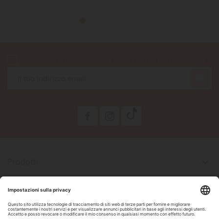
Accetto le condizioni generali e la politica di riservatezza

Prodotti

La Nostra Azienda

Il Tuo Account