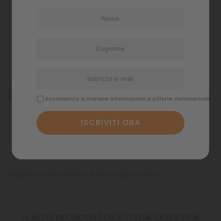
Politiche di spedizione
Descrizione
Acconsento a ricevere informazioni e offerte commerciali
Dettagli del prodotto
Commenti
Magnetogirante Pratiko 400 new generation
16 ALTRI PRODOTTI DELLA STESSA CATEGORIA: