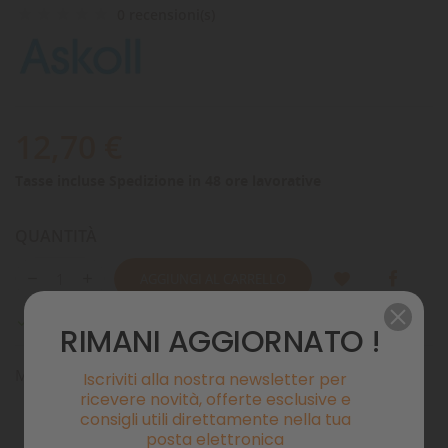
0 recensioni(s)
12,70 €
Tasse incluse
Spedizione in 48 ore lavorative
QUANTITÀ
AGGIUNGI AL CARRELLO
Disponibile

RIMANI AGGIORNATO !
Magnetogirante Pratiko 400 new generation
Iscriviti alla nostra newsletter per
ricevere novità, offerte esclusive e
consigli utili direttamente nella tua
posta elettronica
Pagamenti sicuri