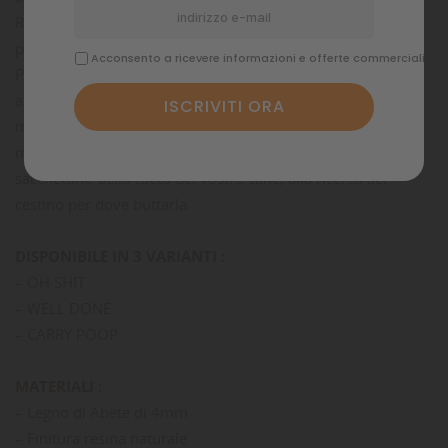
Realizzato in legno di abete e rifinito con una resina natura
per dare una maggiore resistenza.
Acconsento a ricevere informazioni e offerte commerciali
Pratico da attaccare al guinzaglio, alla borsa, allo zaino o
anche alla cintura grazie a un comodo ed elegante
moschettone in metallo. Vi permetterà di passeggiare “a
mani libere” senza dover girare tenendo in mano il
sacchettino della cacca del vostro cane, alla ricerca del
cestino per dove buttarla.
DISPONIBILE IN 3 VARIANTI :
– OH SHIT
– WELL DONE
– CARRY POOP
MATERIALI :
– Legno di Abete di 4mm
– Finitura resina naturale