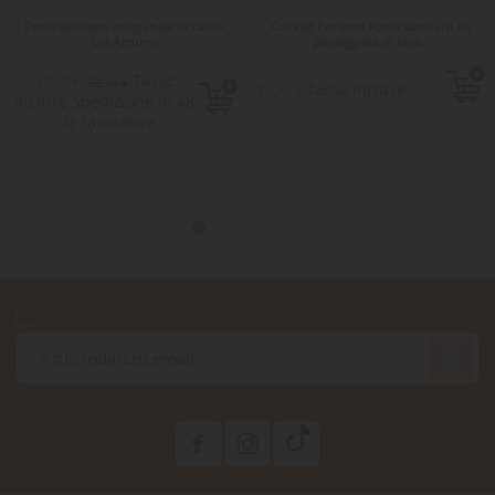
Porta sacchetti artigianale in cuoio
Cockiet Portami Porta sacchetti da
Col.Azzurro
passeggiata in lana...
Tasse
32,30 €
38,00 €
Tasse incluse
25,90 €
incluse Spedizione in 48
ore lavorative
Accetto le condizioni generali e la politica di riservatezza