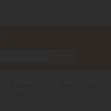
VE!
iservatezza
SOTTOSCRIVI
Il tuo account
Informazioni Negozio
S
Tracciamento ordine
Dam Acquari & Pet
Accedi
Via Melchiorre Cesarotti 12