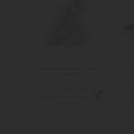
one
Porta cacca in legno di Abete -
P
OH SHIT
tes
10,90 €
2
Tasse incluse
Spedizione in 48 ore
S
lavorative