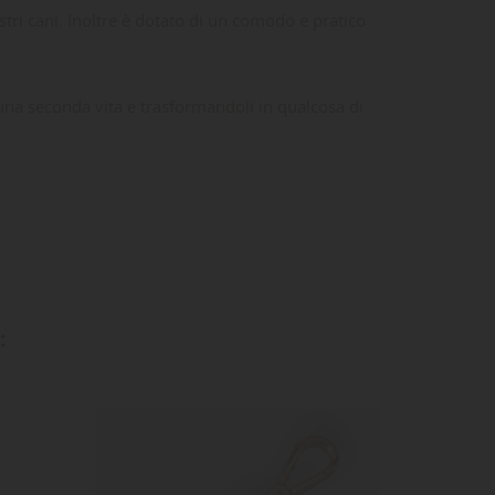
tri cani. Inoltre è dotato di un comodo e pratico
sì una seconda vita e trasformandoli in qualcosa di
ta
dei
:
-15%