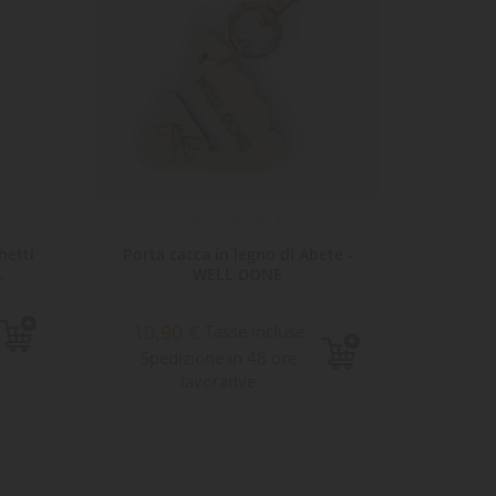
hetti
Porta cacca in legno di Abete -
Porta 
.
WELL DONE
cuo
10,90 €
32,3
Tasse incluse
Spedizione in 48 ore
inclu
lavorative