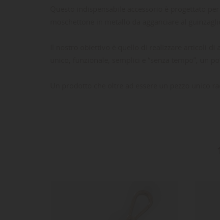
Questo indispensabile accessorio è progettato per 
moschettone in metallo da agganciare al guinzaglio
Il nostro obiettivo è quello di realizzare articoli d
unico, funzionale, semplici e “senza tempo”, un po’
Un prodotto che oltre ad essere un pezzo unico ra
LE
CR
AC
Dev
NO
des