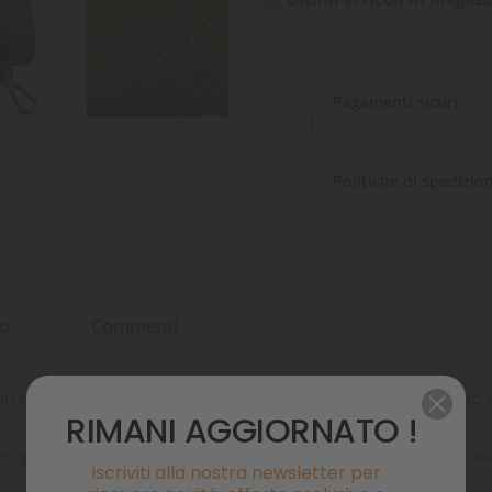

Pagamenti sicuri
Politiche di spedizio
to
Commenti
con se durante le passeggiate in compagnia dei nostri amati amici
RIMANI AGGIORNATO !
cuperato dagli scarti delle industrie tessili, con l’idea di ridare 
Iscriviti alla nostra newsletter per