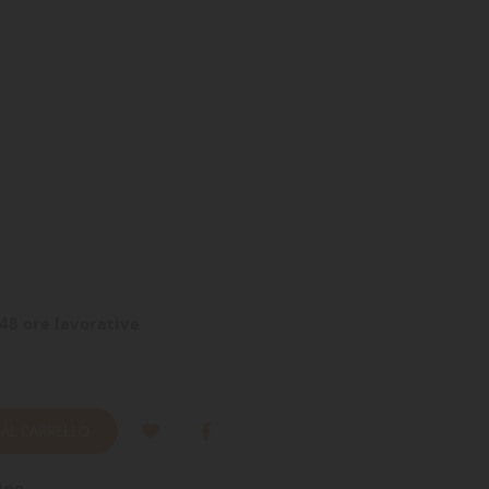
48 ore lavorative
 AL CARRELLO
ino