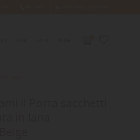
66701
049638689
info@damacquaripadova.it

0
ILI
CANI
GATTI
BLOG
ttish Beige
ami il Porta sacchetti
ta in lana
 Beige