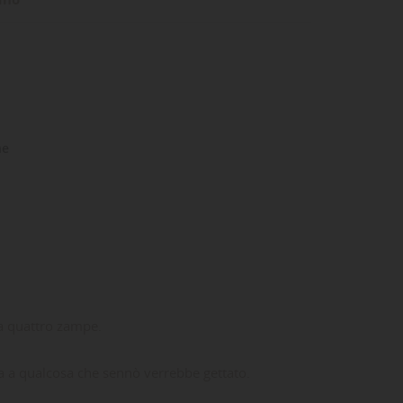
ne
 a quattro zampe.
vita a qualcosa che sennò verrebbe gettato.