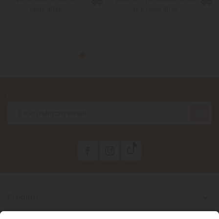
lavorative
ore lavorative
Accetto le condizioni generali e la politica di riservatezza

Prodotti

La Nostra Azienda