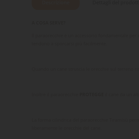
Descrizione
Dettagli del prodot
A COSA SERVE?
Il paraorecchie è un accessorio fondamentale per ca
tendono a sporcarsi più facilmente.
Quando un cane struscia le orecchie sul terreno r
Inoltre il paraorecchie
PROTEGGE
il cane da un alt
La forma cilindrica del paraorecchie Tiramisù perme
liberamente le orecchie del cane.