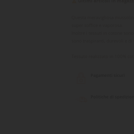
Ultimi articoli in magazz

Questa meravigliosa mussolina
super soffice e vaporosa.
Inoltre i tessuti in cotone son
sono traspiranti, durevoli e di
Tessuto realizzato in 100% co
Pagamenti sicuri
Politiche di spedizio