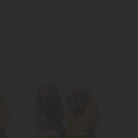
:
-5,00 €