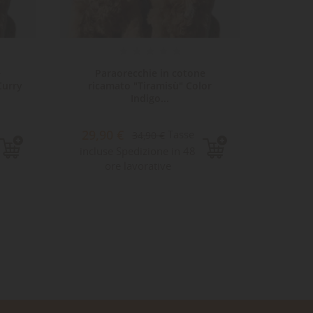
e
Paraorecchie in cotone
Para
Curry
ricamato "Tiramisù" Color
Co
Indigo...
32,
29,90 €
Tasse
34,90 €
Sped
incluse Spedizione in 48
ore lavorative