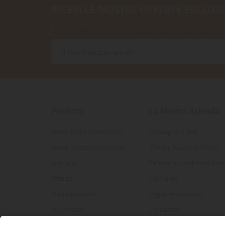
RICEVI LE NOSTRE OFFERTE ESCLUSI
Accetto le condizioni generali e la politica di r
Prodotti
La Nostra Azienda
Menu Malattia dei pesci
Consegna e Resi
Menù Soluzioni per il tuo
Privacy & Cookie Policy
acquario
Termini e condizioni d'us
Offerte
Chi siamo
Nuovi prodotti
Pagamento sicuro
Più venduti
Contattaci