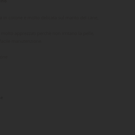
ino
 in cotone è molto delicata sul manto del cane,
o molto apprezzati perchè non irritano la pelle,
 facile manutenzione.
tone
ne