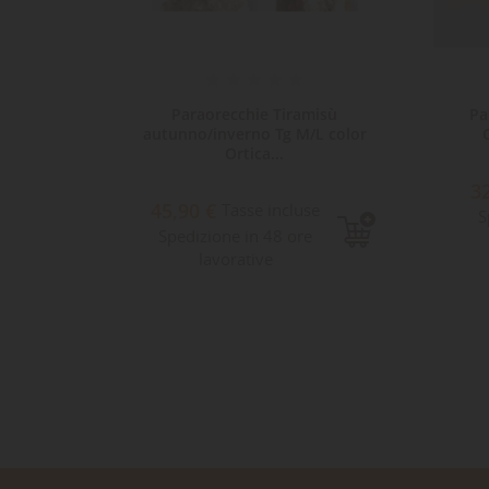
one
Paraorecchie Tiramisù
Pa
Color
autunno/inverno Tg M/L color
Ortica...
3
45,90 €
e
Tasse incluse
S
8
Spedizione in 48 ore
lavorative