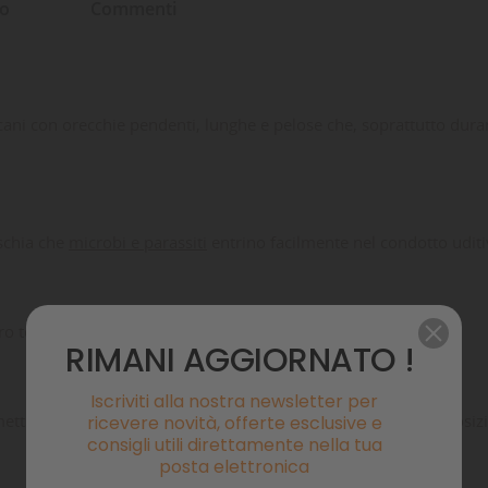
to
Commenti
ni con orecchie pendenti, lunghe e pelose che, soprattutto durante
ischia che
microbi e parassiti
entrino facilmente nel condotto udi
ro terribile nemico il
FORASSACO.
RIMANI AGGIORNATO !
Iscriviti alla nostra newsletter per
tte, grazie ai due elastici alle estremità, di mantenere una posiz
ricevere novità, offerte esclusive e
consigli utili direttamente nella tua
posta elettronica