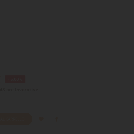
€
- 5,00 €
48 ore lavorative
 AL CARRELLO