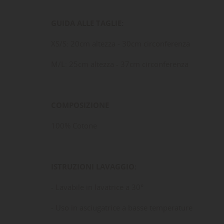
GUIDA ALLE TAGLIE:
XS/S: 20cm altezza - 30cm circonferenza
LE
CR
AC
M/L: 25cm altezza - 37cm circonferenza
Dev
NO
des
COMPOSIZIONE
100% Cotone
ISTRUZIONI LAVAGGIO:
- Lavabile in lavatrice a 30°
- Uso in asciugatrice a basse temperature