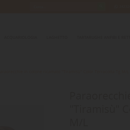
34232
ACQUARIOLOGIA
LAGHETTO
TARTARUGHE ANFIBI E RETT
araorecchie in cotone ricamato "Tiramisù" Color Terracotta Tg M/L
Paraorecchi
"Tiramisù" C
M/L