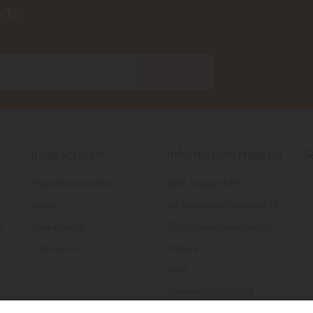
VE!
iservatezza
SOTTOSCRIVI
Il tuo account
Informazioni Negozio
S
Tracciamento ordine
Dam Acquari & Pet
Accedi
Via Melchiorre Cesarotti 12
o
Crea account
35030 Selvazzano Dentro
I miei avvisi
Padova
Italia
Chiamaci: 049638689