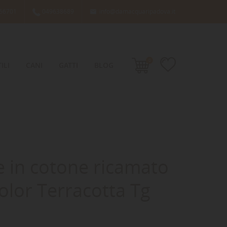
66701
049638689
info@damacquaripadova.it

0
ILI
CANI
GATTI
BLOG
e in cotone ricamato
olor Terracotta Tg