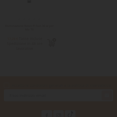
Illuminazione Neon Pl Sun 36 w per
Mir 70
Tasse incluse
17,28 €
Spedizione in 48 ore
lavorative
Accetto le condizioni generali e la politica di riservatezza