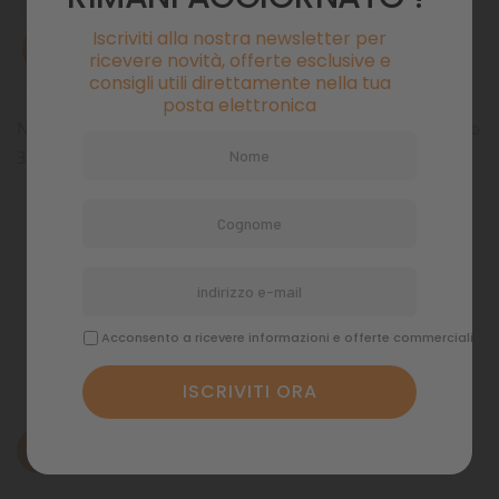
Iscriviti alla nostra newsletter per
AVVISAMI QUANDO DISPONIBILE
ricevere novità, offerte esclusive e
consigli utili direttamente nella tua
posta elettronica
Newa Visi Lux Sun 11W Ricambio Lampada PL per Mirabello
30
Pagamenti sicuri
Politiche di spedizione
Acconsento a ricevere informazioni e offerte commerciali
Descrizione