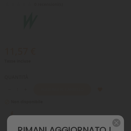
0 recensioni(s)
11,57 €
Tasse incluse
QUANTITÀ
AGGIUNGI AL CARRELLO
Non disponibile

RIMANI AGGIORNATO !