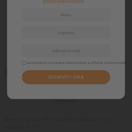
posta elettronica
Pagamenti sicuri
Politiche di spedizione
Acconsento a ricevere informazioni e offerte commerciali
Descrizione
Dettagli del prodotto
Commenti
Newa Visi Lux Sun 36 W Ricambio Lampada PL per
Mirabello 60 / 70