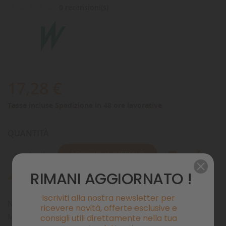
0 recensioni(s)
17,28 €
Tasse incluse
Spedizione in 48 ore lavorative
QUANTITÀ
AGGIUNGI AL CARRELLO
RIMANI AGGIORNATO !
Ultimi articoli in magazzino

Iscriviti alla nostra newsletter per
Newa Visi Lux Sun 36 W Ricambio Lampada PL per
ricevere novità, offerte esclusive e
Mirabello 60 / 70
consigli utili direttamente nella tua