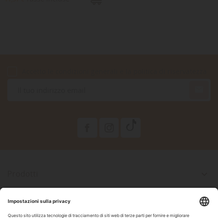
Accetto le condizioni generali e la politica di riservatezza

Prodotti

La Nostra Azienda

Il Tuo Account