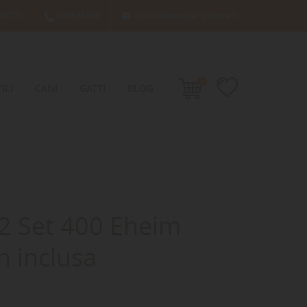
66701
049638689
info@damacquaripadova.it

0
ILI
CANI
GATTI
BLOG
2 Set 400 Eheim
 inclusa