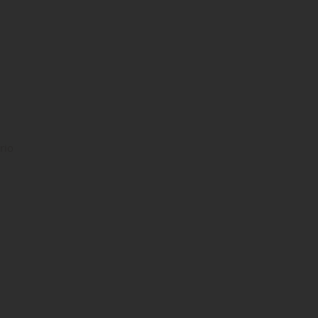
rio
ta
dei
: