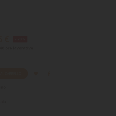
6 €
- 20%
48 ore lavorative
 AL CARRELLO
ino
ola