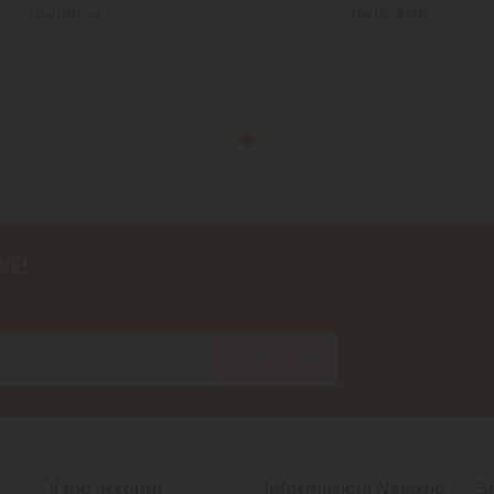
lavorative
lavorative
VE!
iservatezza
SOTTOSCRIVI
Il tuo account
Informazioni Negozio
S