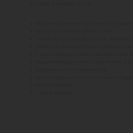
Completo di accessori, tra cui:
Riduttore di pressione di precisione con manomet
Attacco tubo flessibile girevole a 360°
Tubo di sicurezza specifico per CO², resistente
Diffusore di sicurezza CO² con contabolle e valv
5 strisce reattive per l'analisi dei valori iniziali 
Reagente indicatore e test a lungo termine di C
LE
CR
AC
Installazione sicura e senza attrezzi
Accessori opzionali (non inclusi): valvola magn
Dev
Fatto in Germania
NO
des
3 anni di garanzia