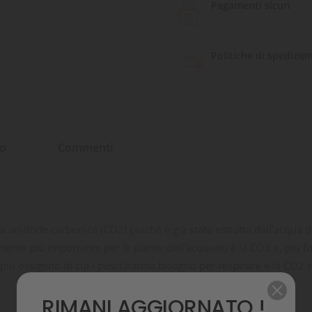
Pagamenti sicuri
Politiche di spedizio
to
Commenti
a anidride carbonica (CO2) poiché è già stata estratta dall'acqua de
nutriente più importante per le piante dell'acquario è la CO2 e, più f
iù ossigeno di cui i pesci hanno bisogno per respirare e la CO2 re
RIMANI AGGIORNATO !