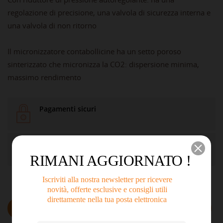
regolazione di precisione, una valvola di sicurezza interna e
una valvola di non ritorno
Il micronizzatore contabollicine ha un setto poroso
sinterizzato che micronizza la CO2: dispersione minima,
massimo rendimento
Pagamenti sicuri
Politiche di spedizione
RIMANI AGGIORNATO !
Iscriviti alla nostra newsletter per ricevere
novità, offerte esclusive e consigli utili
direttamente nella tua posta elettronica
Descrizione