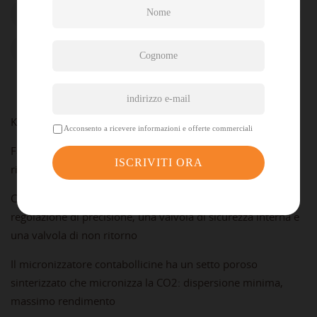
Dettagli del prodotto
Commenti
Kit completo per l’integrazione di CO2 in acquario
Acconsento a ricevere informazioni e offerte commerciali
Facile e pratico, garantisce risultati eccelenti: vegetazione
rigogliosa e pesci sani
Con riduttore di pressione autoregolante: ha una
regolazione di precisione, una valvola di sicurezza interna e
una valvola di non ritorno
Il micronizzatore contabollicine ha un setto poroso
sinterizzato che micronizza la CO2: dispersione minima,
massimo rendimento