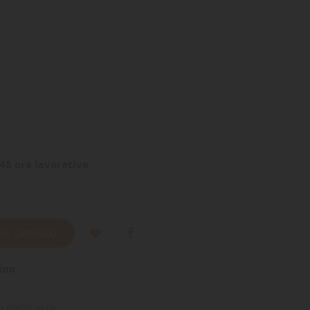
48 ore lavorative
 AL CARRELLO
ino
o giallo ocra