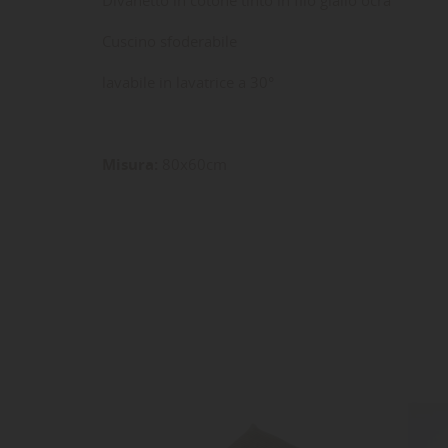
Cuscino sfoderabile
lavabile in lavatrice a 30°
Misura:
80x60cm
LE
CR
AC
Dev
NO
des