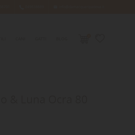
66701
049638689
info@damacquaripadova.it

0
ILI
CANI
GATTI
BLOG
eo & Luna Ocra 80