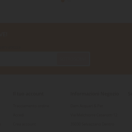
VE!
iservatezza
SOTTOSCRIVI
Il tuo account
Informazioni Negozio
S
Tracciamento ordine
Dam Acquari & Pet
Accedi
Via Melchiorre Cesarotti 12
o
Crea account
35030 Selvazzano Dentro