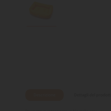
Descrizione
Dettagli del prodot
Divanetto in cotone tinto in filo giallo ocra