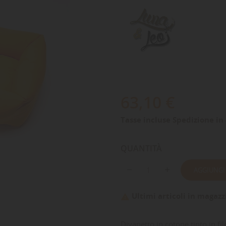
63,10 €
Tasse incluse
Spedizione in 
QUANTITÀ
AGGIUNGI
Ultimi articoli in magazz

Divanetto in cotone tinto in fil