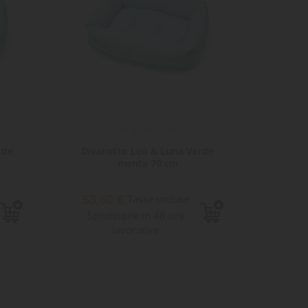
rde
Divanetto Leo & Luna Verde
Cuccia 
menta 70 cm
vel
53,60 €
98,5
Tasse incluse
Spedizione in 48 ore
inclu
lavorative