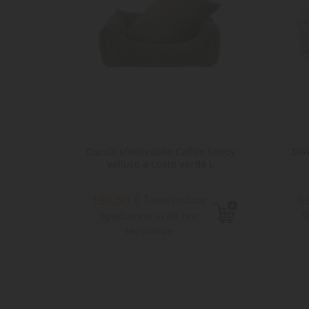
dly
Cuccia sfoderabile Cafide Snozy
Div
velluto a coste verde L
139,50 €
6
e
Tasse incluse
Spedizione in 48 ore
S
lavorative