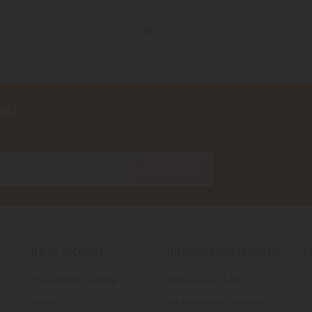
VE!
iservatezza
SOTTOSCRIVI
Il tuo account
Informazioni Negozio
S
Tracciamento ordine
Dam Acquari & Pet
Accedi
Via Melchiorre Cesarotti 12