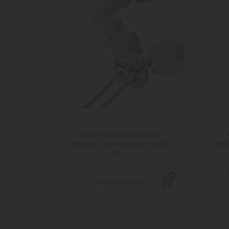
ario
Collare antiparassitario
olor...
naturale Ceramica EM e legno
nat
di...
40,
26,90 €
Tasse incluse