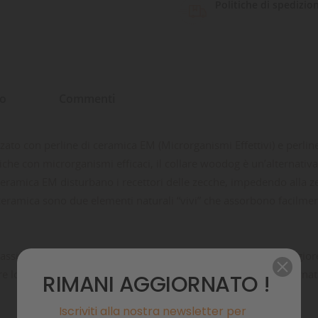
Politiche di spedizio
to
Commenti
ato con perline di ceramica EM (Microrganismi Effettivi) e perline 
iche con microrganismi efficaci, il collare woodog è un’alternativ
ramica EM disturbano i recettori delle zecche, impedendo alla zec
 la ceramica sono due elementi naturali “vivi” che assorbono facil
ssitario direttamente sulla collanina, donando così una maggiore 
e lo spray stesso, rilasciandolo lentamente nell’arco della giornat
RIMANI AGGIORNATO !
Iscriviti alla nostra newsletter per