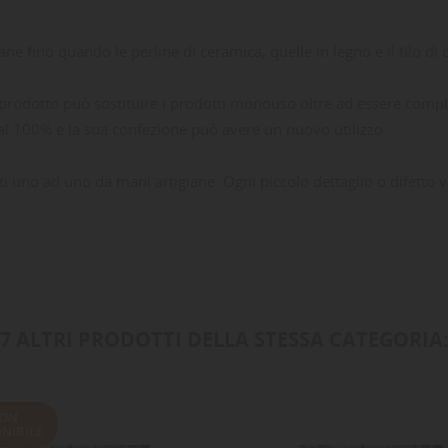
ane fino quando le perline di ceramica, quelle in legno e il filo 
ro prodotto può sostituire i prodotti monouso oltre ad essere com
 al 100% e la sua confezione può avere un nuovo utilizzo.
i uno ad uno da mani artigiane. Ogni piccolo dettaglio o difetto 
7 ALTRI PRODOTTI DELLA STESSA CATEGORIA
ON
NIBILE