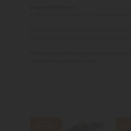
Durata dell’efficacia :
Il collarino non ha scadenza. La sua efficacia perm
Prodotto Ecologico Obiettivo Zero rifiuti. Il nost
dell’ambiente. Inoltre è completamente riciclabile
**
Ogni prodotto è diverso in quanto sono realizzat
conferma che ogni pezzo è unico.
NON
N
DISPONIBILE
DISPO