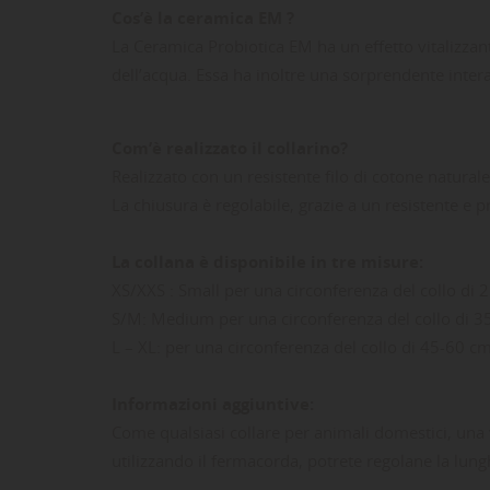
Cos’è la ceramica EM ?
La Ceramica Probiotica EM ha un effetto vitalizzante 
dell’acqua. Essa ha inoltre una sorprendente intera
Com’è realizzato il collarino?
Realizzato con un resistente filo di cotone naturale
La chiusura è regolabile, grazie a un resistente e 
LE
CR
AC
La collana è disponibile in tre misure:
Dev
NO
des
XS/XXS : Small per una circonferenza del collo di
S/M: Medium per una circonferenza del collo di 
L – XL: per una circonferenza del collo di 45-60 c
Informazioni aggiuntive:
Come qualsiasi collare per animali domestici, una v
utilizzando il fermacorda, potrete regolane la lungh