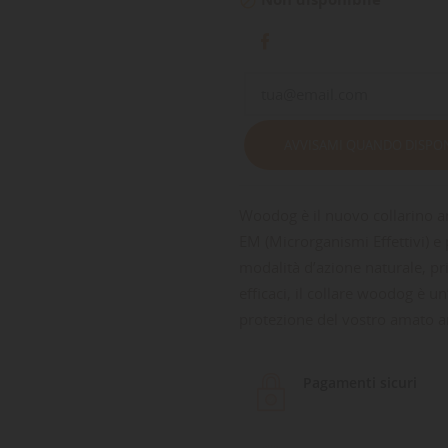

AVVISAMI QUANDO DISPON
Woodog è il nuovo collarino an
EM (Microrganismi Effettivi) e p
modalità d’azione naturale, p
efficaci, il collare woodog è u
protezione del vostro amato 
Pagamenti sicuri