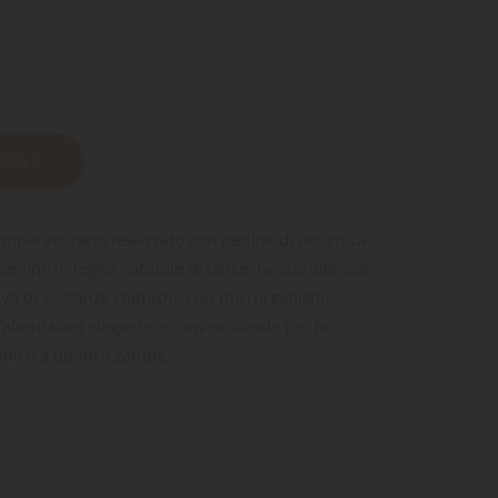
IBILE
tiparassitario realizzato con perline di ceramica
erline in legno naturale di larice. Grazie alla sua
riva di sostanze chimiche con microrganismi
n’alternativa elegante e convenzionale per la
amico a quattro zampe.