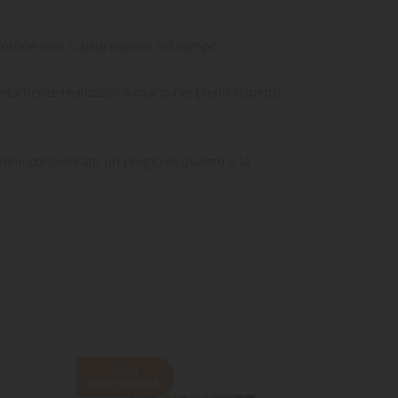
di cotone non si usureranno nel tempo.
pletamente realizzato a mano nel pieno rispetto
viene considerato un pregio in quanto è la
:
NON
NON
DISPONIBILE
DISPONI