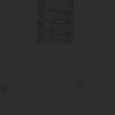
o
Collare antiparassitario
Col
r...
naturale Ambra Baltica color...
natura
43,90 €
41,90
Tasse incluse