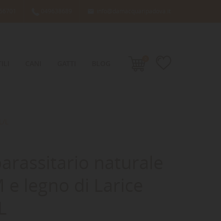
66701
049638689
info@damacquaripadova.it

0
ILI
CANI
GATTI
BLOG
L/L
parassitario naturale
e legno di Larice
L