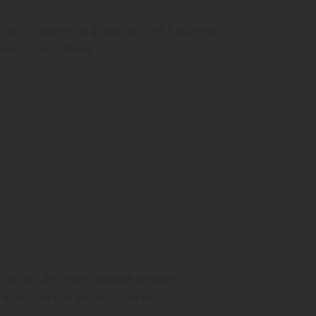
a per migliorare la qualità dell’aria e soprattutto
rne la pericolosità.
ta
dei
o al collo del vostro animale domestico e,
in modo che non sia troppo stretta.