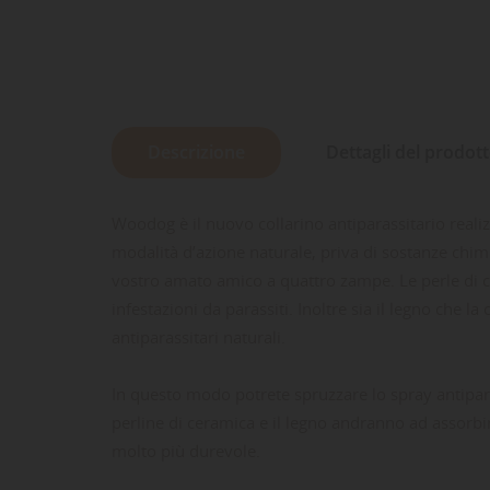
Descrizione
Dettagli del prodot
Woodog è il nuovo collarino antiparassitario realizz
modalità d’azione naturale, priva di sostanze chim
vostro amato amico a quattro zampe. Le perle di ce
infestazioni da parassiti. Inoltre sia il legno che
antiparassitari naturali.
In questo modo potrete spruzzare lo spray antipara
perline di ceramica e il legno andranno ad assorbir
molto più durevole.