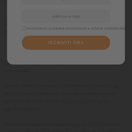
prodotta dalle perle a contatto con la pelliccia.
Questo aroma esercita un'
AZIONE REPELLENTE
sugli insetti,
le piante stesse producono resina allo scopo di proteggersi
Acconsento a ricevere informazioni e offerte commerciali
da insetti e funghi, irrorandola nelle lesioni della corteccia.
- Grazie alle proprietà
ELETTROSTATICHE
dell'ambra, il
collare carica il pelo di elettricità statica formando una
barriera che impedisce ai parassiti di arrampicarsi
sull'animale.
Questo effetto elettrostatico dell'ambra era ben noto agli
antichi Greci che diedero il nome alla misteriosa pietra
raccolta sulle coste del Mar Baltico – Ambra in greco
significa elettrone.
I collari sono realizzati in ambra naturale GREZZA e sono
dotati di comodo CINTURINO REGOLABILE IN SUGHERO