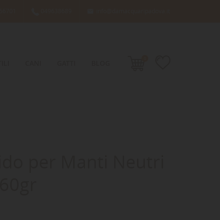
66701
049638689
info@damacquaripadova.it

0
ILI
CANI
GATTI
BLOG
ido per Manti Neutri
 60gr