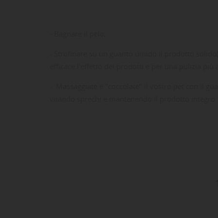
- Bagnare il pelo,
- Strofinare su un guanto umido il prodotto solido
efficace l'effetto dei prodotti e per una pulizia più 
- Massaggiate e "coccolate" il vostro pet con il g
vitando sprechi e mantenendo il prodotto integro.
LE
CR
AC
Dev
NO
des