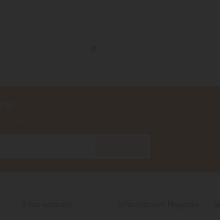
VE!
iservatezza
SOTTOSCRIVI
Il tuo account
Informazioni Negozio
S