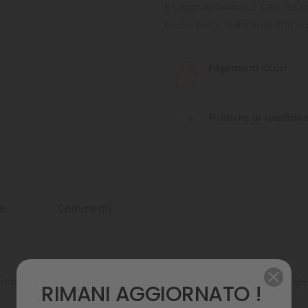
Il Luppolo favorisce l'attività 
risulta particolarmente efficace
Pagamenti sicuri
Politiche di spedizio
to
Commenti
ofinati direttamente sul manto del nosto amico a quattro zampe,
RIMANI AGGIORNATO !