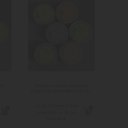
NON
DISPONI
ti
Shampoo Solido per Manti
Sham
Chiari con camomilla e fiori di...
Neutri 
18,50 €
Tasse incluse
17,90
Spedizione in 48 ore
lavorative