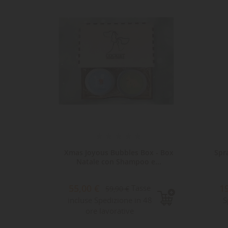
-4,90 €
i Chiari
Xmas Joyous Bubbles Box - Box
Spr
r
Natale con Shampoo e...
55,00 €
1
e
Tasse
59,90 €
incluse Spedizione in 48
S
ore lavorative