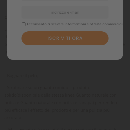
Come si usa?
Acconsento a ricevere informazioni e offerte commerciali
Lo shampoo e il balsamo solidi non andrebbero strofinati
direttamente sul manto del nosto amico a quattro zampe,
per evitare una distribuzione del prodotto poco omogenea e
un effetto "stopposo".
- Bagnare il pelo,
- Strofinare su un guanto umido il prodotto
solido(disponibile della stessa linea Guanto naturale con
ortica e Guanto naturale con ortica e canapa) per rendere
più efficace l'effetto dei prodotti e per una pulizia più
accurata.
- Massaggiate e "coccolate" il vostro pet con il guanto. In