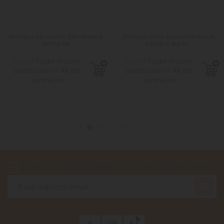
Shampoo per cuccioli 200mlNatural
Shampoo attivo igienizzante Ioni di
Derma Pet
argento e Argilla...
Tasse incluse
Tasse incluse
12,10 €
17,70 €
Spedizione in 48 ore
Spedizione in 48 ore
lavorative
lavorative
Accetto le condizioni generali e la politica di riservatezza