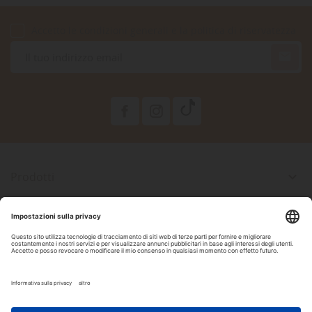
Accetto le condizioni generali e la politica di riservatezza

Prodotti

La Nostra Azienda

Il Tuo Account

Informazioni Negozio

Seguici Su Facebook