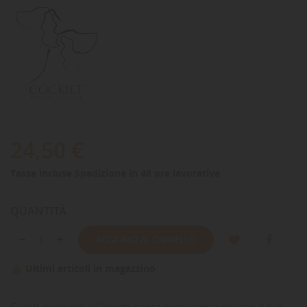
24,50 €
Tasse incluse
Spedizione in 48 ore lavorative
QUANTITÀ
AGGIUNGI AL CARRELLO
Ultimi articoli in magazzino

Goditi momenti all’aperto senza preoccupazioni con il tuo