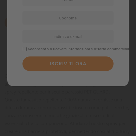
Descrizione
Dettagli del prodotto
Acconsento a ricevere informazioni e offerte commerciali
Commenti
Goditi momenti all’aperto senza preoccupazioni con il tuo
amato compagno di vita a quattro zampe, grazie al nuovo
spray repellente per insetti e parassiti PET GUARD.
Questo fantastico repellente 100% naturale fornisce una
difesa duratura contro parassiti e insetti come pulci, zecche,
zanzare, moscerini e mosche grazie alla miscela di oli
essenziali che lo compongono. Affidati al nostro spray per
creare una barriera protettiva, permettendo così al tuo furry