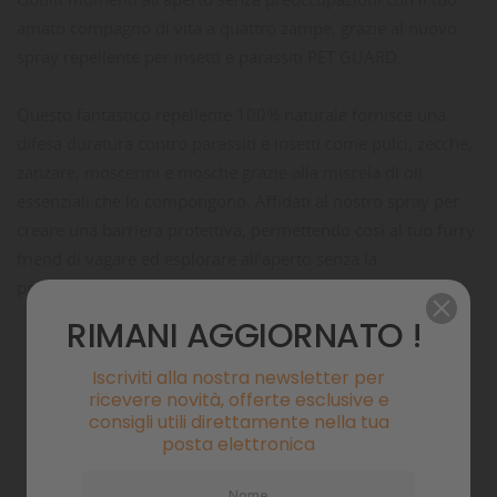
amato compagno di vita a quattro zampe, grazie al nuovo
spray repellente per insetti e parassiti PET GUARD.
Questo fantastico repellente 100% naturale fornisce una
difesa duratura contro parassiti e insetti come pulci, zecche,
zanzare, moscerini e mosche grazie alla miscela di oli
essenziali che lo compongono. Affidati al nostro spray per
creare una barriera protettiva, permettendo così al tuo furry
friend di vagare ed esplorare all’aperto senza la
preoccupazione di fastidiose punture di insetti.
RIMANI AGGIORNATO !
Pagamenti sicuri
Iscriviti alla nostra newsletter per
ricevere novità, offerte esclusive e
consigli utili direttamente nella tua
Politiche di spedizione
posta elettronica