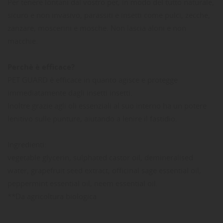
Per tenere lontani dal vostro pet, in modo del tutto naturale,
sicuro e non invasivo, parassiti e insetti come pulci, zecche,
zanzare, moscerini e mosche. Non lascia aloni e non
macchie.
Perchè è efficace?
PET GUARD è efficace in quanto agisce e protegge
immediatamente dagli insetti insetti.
Inoltre grazie agli oli essenziali al suo interno ha un potere
lenitivo sulle punture, aiutando a lenire il fastidio.
Ingredienti:
vegetable glycerin, sulphated castor oil, demineralised
water, grapefruit seed extract,
officinal sage essential oil,
peppermint essential oil,
neem essential oil.
**Da agricoltura biologica