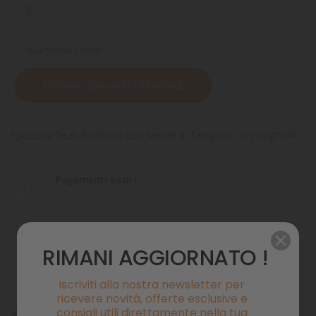
AVVISAMI QUANDO DISPONIBILE
Spazzola Teak Birmano con setole di Tampico con cinghiolo
Pagamenti sicuri
Politiche di spedizione
RIMANI AGGIORNATO !
Iscriviti alla nostra newsletter per
ricevere novità, offerte esclusive e
consigli utili direttamente nella tua