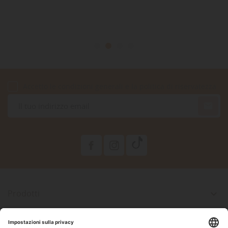
Accetto le condizioni generali e la politica di riservatezza

Prodotti

La Nostra Azienda