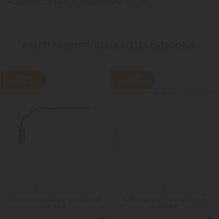
Lunghezza cavo di sospensione 200 cm
6 ALTRI PRODOTTI DELLA STESSA CATEGORIA:
NON
NON
DISPONIBILE
DISPONIBILE
Illuminazione plafoniera led Line led
Illuminazione plafoniera Line led
nera 9 w
bianca 9 w