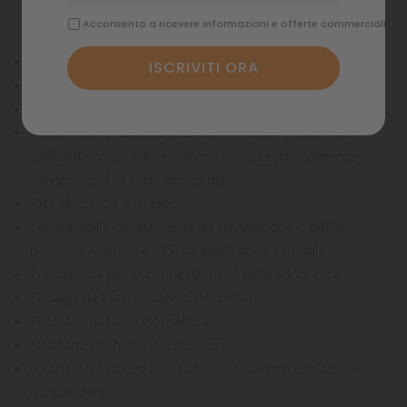
Acconsento a ricevere informazioni e offerte commerciali
Plafoniera a LED Wi-Fi per acquari d'acqua marina
Ideale per vasche aperte
Design compatto, spessore minimo
Massima silenziosità: grazie all'innovativo sistema di
raffreddamento il flusso d'aria risulta estremamente
silenzioso, al di sotto dei 28 dB
Alta efficienza energetica
Controllabile direttamente da smartphone o tablet
(versioni Android e iOS) da applicazione mobile
Predisposta per la connessione al network di casa
Settaggi dell’utente salvati nel cloud
Programmazione giornaliera
Notifiche push di manutenzione
6 canali: 8 luci Led associate a 6 canali di regolazione
indipendenti