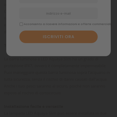
ottimale per soddisfare le esigenze delle piante acquatiche.
Con un consumo energetico di soli 22W, questa lampada
non è solo potente, ma anche efficiente dal punto di vista
Acconsento a ricevere informazioni e offerte commerciali
energetico. Puoi goderti una luce intensa senza preoccuparti
dell'impatto sulla bolletta elettrica.
100% impermeabile per la massima sicurezza
La barra luminosa a LED Aquaya Slim ha un grado di
protezione IPX7, ovvero è completamente impermeabile.
Puoi maneggiare questa barra luminosa sopra l'acquario in
tutta sicurezza, senza il rischio di danni causati dall'acqua.
Anche i tuoi pesci saranno al sicuro, poiché non saranno
esposti al rischio di cortocircuiti.
Installazione facile e versatile
La lampada LED Aquaya Slim
può essere installata in due