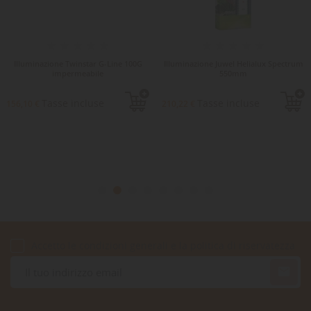
Illuminazione Twinstar G-Line 100G
Illuminazione Juwel Helialux Spectrum
impermeabile
550mm
Tasse incluse
Tasse incluse
156,10 €
210,22 €
Accetto le condizioni generali e la politica di riservatezza