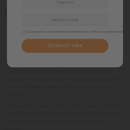
Descrizione
Dettagli del prodotto
Acconsento a ricevere informazioni e offerte commerciali
Commenti
SmartCam
La JUWEL SmartCam consente di monitorare il vostro
acquario in maniera confortevole da qualsiasi luogo. In tal
modo potete tenere sempre sott’occhio il vostro mondo
subacqueo.
Sia che siate in vacanza, in ufficio o fuori casa, con la JUWEL
SmartCam avete la possibilità di seguire in tempo reale con
una diretta streaming quello che succede nel vostro
acquario.