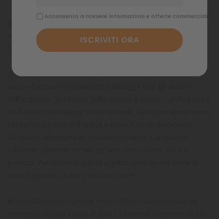
Acconsento a ricevere informazioni e offerte commerciali
JBL Biotopol è un condizionatore d'acqua dolce per pesci,
tartarughe e invertebrati. I pesci e gli invertebrati hanno
bisogno di sentirsi bene nell'acquario come fosse in natura.
JBL Biotopol trasforma rapidamente l'acqua corrente in
acqua d'acquario da biotopo e protegge così gli abitanti
dell'acquario. Se l'acqua dell'acquario è pulita, significa che è
un habitat ottimale per i suoi abitanti. Nei nuovi allestimenti,
nei cambi parziali dell’acqua e dopo l’uso di medicinali,
l’acquario abbisogna di biocondizionatori. L’acqua del
rubinetto contiene metalli pesanti come rame, zinco e
piombo. Per renderla adatta ai pesci deve essere priva di
metalli pesanti, di cloro e clorammine.
Biocondizionatori speciali neutralizzano queste sostanze
rendendo l’acqua adatta ai pesci. I minerali contenuti in JBL