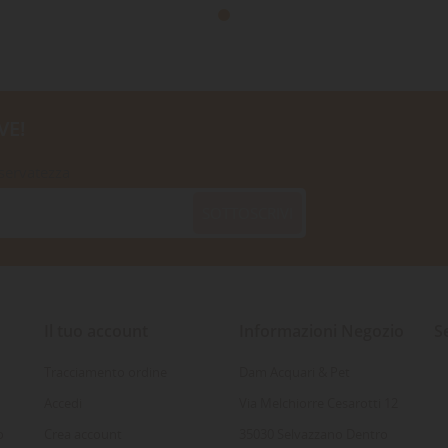
VE!
iservatezza
SOTTOSCRIVI
Il tuo account
Informazioni Negozio
S
Tracciamento ordine
Dam Acquari & Pet
Accedi
Via Melchiorre Cesarotti 12
o
Crea account
35030 Selvazzano Dentro