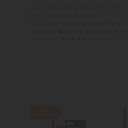
- Clip + ventose JBL per oggetti rotondi da 37 
- Adatto per diffusori JBL Taifun
- Clip in plastica trasparente molto resistente 
- Le clip sono aperte su un lato per poter rimuove
- Contenuto: 2 clip complete con ventose
LE
CR
AC
Dev
NO
des
NON
DISPONIBILE
-30%
-30%