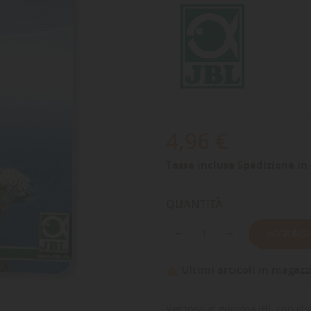
4,96 €
Tasse incluse
Spedizione in 
QUANTITÀ
AGGIUNGI
Ultimi articoli in magazz

Ventosa in gomma JBL con clip 