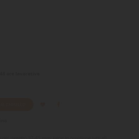
48 ore lavorative
 AL CARRELLO
ino
per oggetto 37-45 mm: tiene in posizione tutti gli