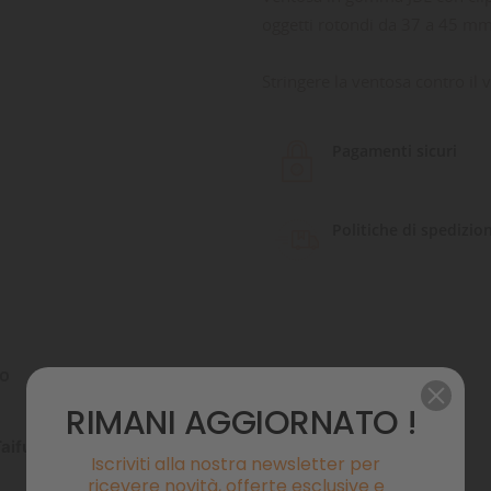
oggetti rotondi da 37 a 45 mm 
Stringere la ventosa contro il v
Pagamenti sicuri
Politiche di spedizio
to
Commenti
RIMANI AGGIORNATO !
aifun :
Iscriviti alla nostra newsletter per
ricevere novità, offerte esclusive e