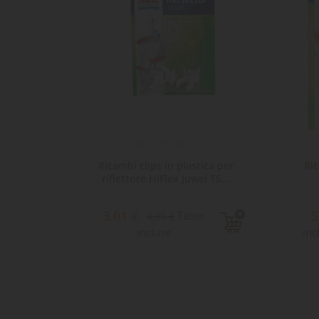
Ricambi clips in plastica per
Ric
riflettore HiFlex Juwel T5...
3,01 €
5
Tasse
4,30 €
incluse
inc