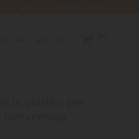
66701
049638689
info@damacquaripadova.it

0
ILI
CANI
GATTI
BLOG
on ventosa
ps in plastica per
z con ventosa